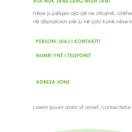
ATA NUK JANË LARG NESH TANI
Nëse ju pëlqen ajo që ne ofrojmë, atëhe
në dispozicion për ju në çdo kohë nëse k
PERSONI JUAJ I KONTAKTIT
NUMRI YNË I TELEFONIT
ADRESA JONE
Lorem ipsum dolor sit amet, consectetur ad