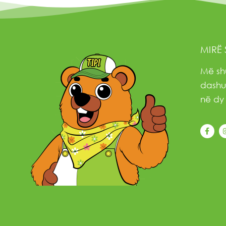
MIRË 
Më sh
dashur
në dy 