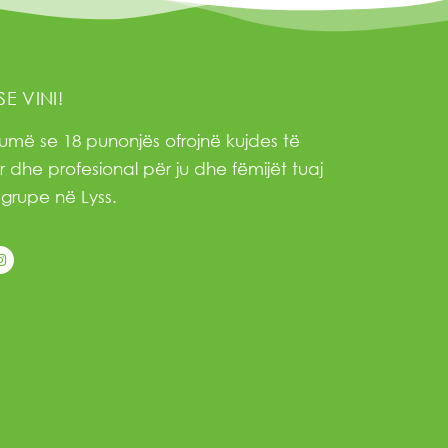
SE VINI!
umë se 18 punonjës ofrojnë kujdes të
 dhe profesional për ju dhe fëmijët tuaj
grupe në Lyss.