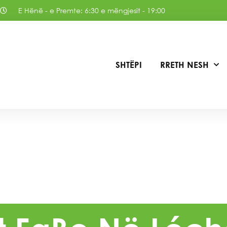
E Hënë - e Premte: 6:30 e mëngjesit - 19:00
SHTËPI
RRETH NESH