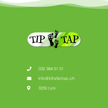
032 384 01 01
info@kitatiptap.ch
3250 Lyss