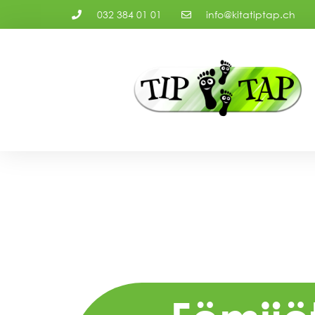
032 384 01 01
info@kitatiptap.ch