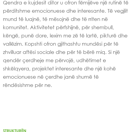
Qendra e kujdesit ditor u ofron fëmijëve një rutinë të
përditshme emocionuese dhe interesante. Të vegjlit
mund të luajnë, të mësojnë dhe të rriten në
komunitet. Aktivitetet përfshijnë, për shembull,
këngë, punë dore, lexim me zë të lartë, pikturë dhe
vallëzim. Kopshti ofron gjithashtu mundësi për të
zhvilluar aftësi sociale dhe për të bërë miq. Si një
qendër çerdheje me përvojë, udhëtimet e
shkëlqyera, projektet interesante dhe një kohë
emocionuese në çerdhe janë shumë të
rëndësishme për ne.
STRUKTURËN