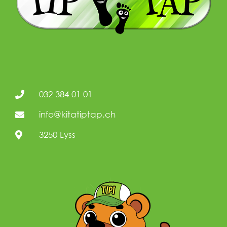
032 384 01 01
info@kitatiptap.ch
3250 Lyss