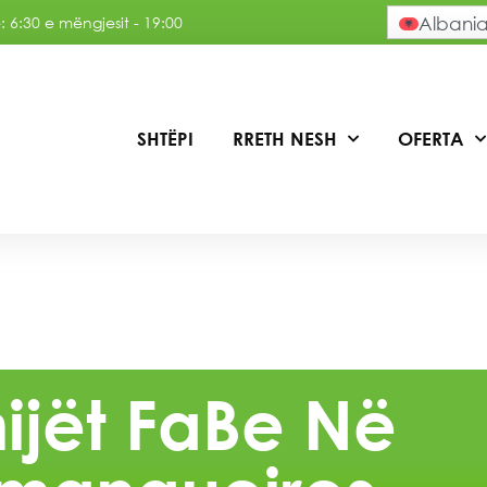
 6:30 e mëngjesit - 19:00
Albani
SHTËPI
RRETH NESH
OFERTA
ijët FaBe Në