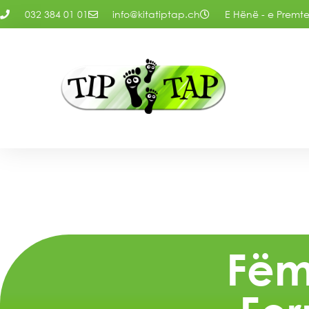
032 384 01 01
info@kitatiptap.ch
E Hënë - e Premte:
Fëm