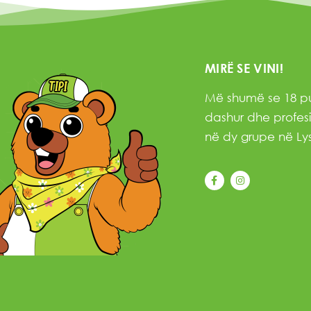
MIRË SE VINI!
Më shumë se 18 pu
dashur dhe profesi
në dy grupe në Lys