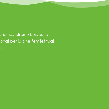
nonjës ofrojnë kujdes të
onal për ju dhe fëmijët tuaj
s.