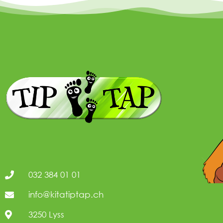
032 384 01 01
info@kitatiptap.ch
3250 Lyss