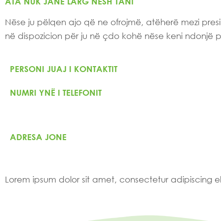
ATA NUK JANË LARG NESH TANI
Nëse ju pëlqen ajo që ne ofrojmë, atëherë mezi pres
në dispozicion për ju në çdo kohë nëse keni ndonjë py
PERSONI JUAJ I KONTAKTIT
NUMRI YNË I TELEFONIT
ADRESA JONE
Lorem ipsum dolor sit amet, consectetur adipiscing elit