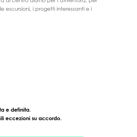
ità di centro diurno per l’avventura, per
 escursioni, i progetti interessanti e i
ta e definita.
ibili eccezioni su accordo.