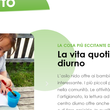
to
LA COSA PIÙ ECCITANTE D
La vita quot
diurno
L’asilo nido offre ai bamb
interessante. I più piccol
nella comunità. Le attivi
l’artigianato, la lettura ad
centro diurno offre anche l