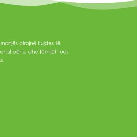
nonjës ofrojnë kujdes të
onal për ju dhe fëmijët tuaj
s.