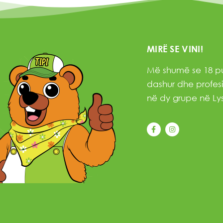
MIRË SE VINI!
Më shumë se 18 pu
dashur dhe profesi
në dy grupe në Lys