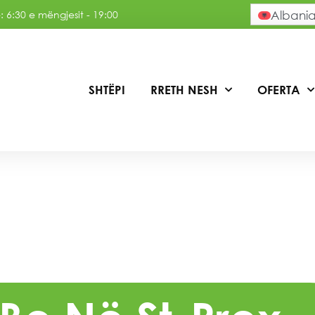
 6:30 e mëngjesit - 19:00
Albani
SHTËPI
RRETH NESH
OFERTA