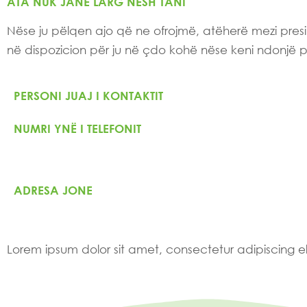
ATA NUK JANË LARG NESH TANI
Nëse ju pëlqen ajo që ne ofrojmë, atëherë mezi pres
në dispozicion për ju në çdo kohë nëse keni ndonjë py
PERSONI JUAJ I KONTAKTIT
NUMRI YNË I TELEFONIT
ADRESA JONE
Lorem ipsum dolor sit amet, consectetur adipiscing elit