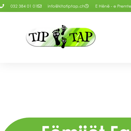
032 384 01 01
info@kitatiptap.ch
E Hënë - e Premte: