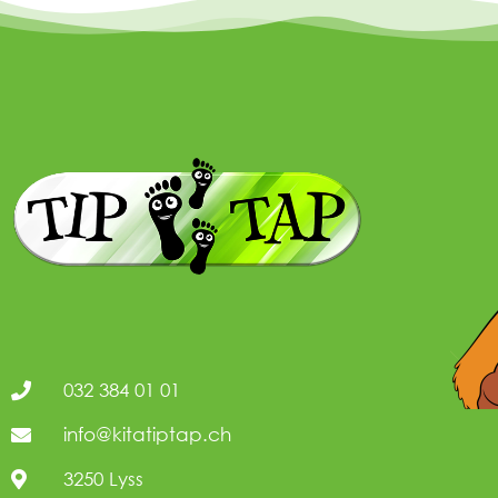
032 384 01 01
info@kitatiptap.ch
3250 Lyss