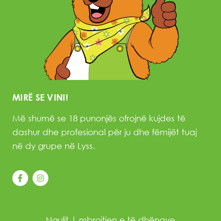
MIRË SE VINI!
Më shumë se 18 punonjës ofrojnë kujdes të
dashur dhe profesional për ju dhe fëmijët tuaj
në dy grupe në Lyss.
Ngulit
|
mbrojtjen e të dhënave