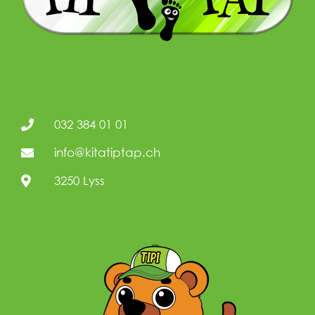
032 384 01 01
info@kitatiptap.ch
3250 Lyss