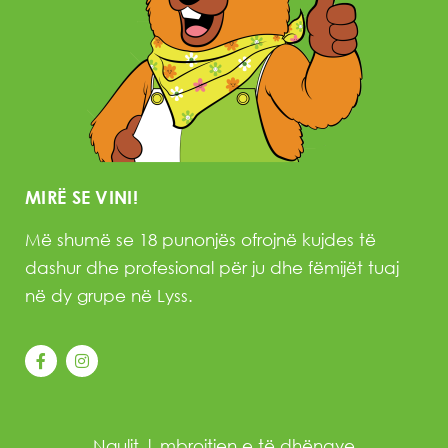
MIRË SE VINI!
Më shumë se 18 punonjës ofrojnë kujdes të
dashur dhe profesional për ju dhe fëmijët tuaj
në dy grupe në Lyss.
Ngulit
|
mbrojtjen e të dhënave