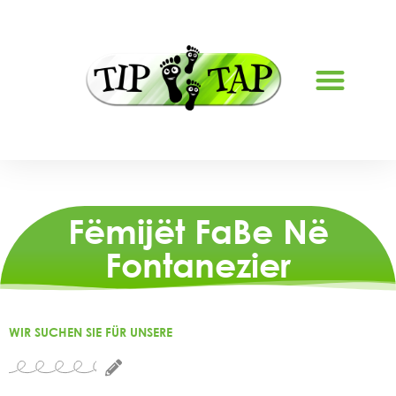
RRETH NESH
Fëmijët FaBe Në
Fontanezier
WIR SUCHEN SIE FÜR UNSERE