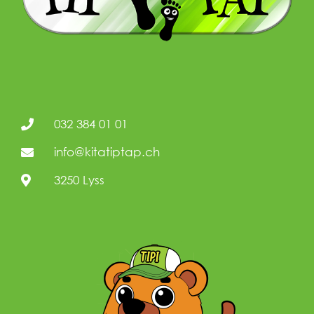
032 384 01 01
info@kitatiptap.ch
3250 Lyss