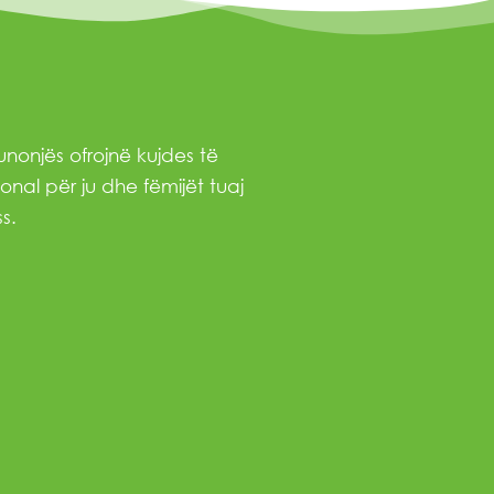
nonjës ofrojnë kujdes të
onal për ju dhe fëmijët tuaj
s.