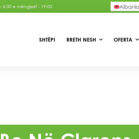
 6:30 e mëngjesit - 19:00
Albani
SHTËPI
RRETH NESH
OFERTA