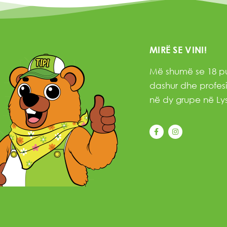
MIRË SE VINI!
Më shumë se 18 pu
dashur dhe profesi
në dy grupe në Lys