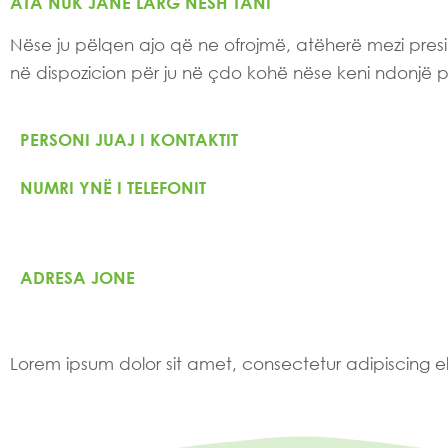
ATA NUK JANË LARG NESH TANI
Nëse ju pëlqen ajo që ne ofrojmë, atëherë mezi pres
në dispozicion për ju në çdo kohë nëse keni ndonjë py
PERSONI JUAJ I KONTAKTIT
NUMRI YNË I TELEFONIT
ADRESA JONE
Lorem ipsum dolor sit amet, consectetur adipiscing elit