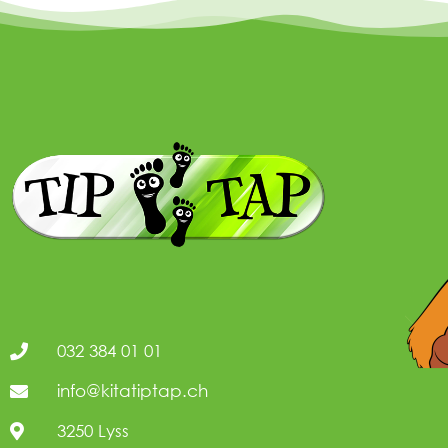
032 384 01 01
info@kitatiptap.ch
3250 Lyss