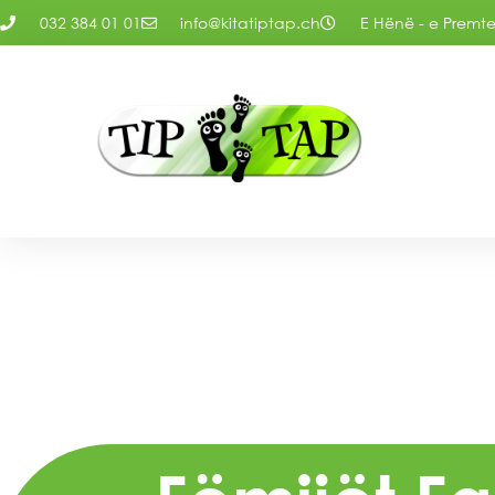
032 384 01 01
info@kitatiptap.ch
E Hënë - e Premte: