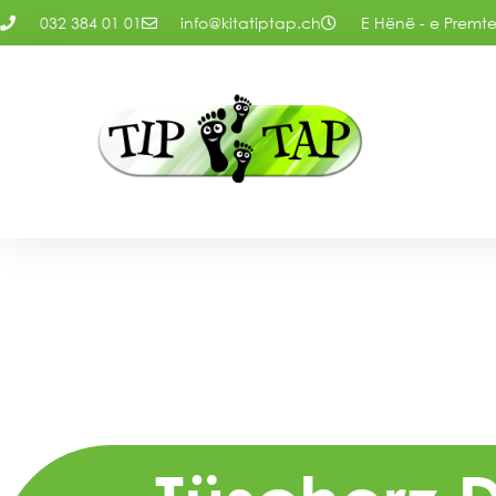
032 384 01 01
info@kitatiptap.ch
E Hënë - e Premte: