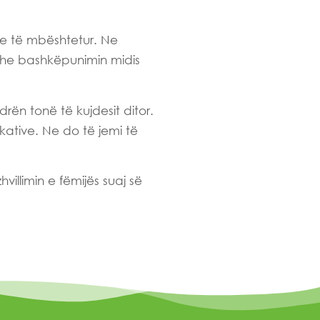
he të mbështetur. Ne
dhe bashkëpunimin midis
drën tonë të kujdesit ditor.
kative. Ne do të jemi të
illimin e fëmijës suaj së