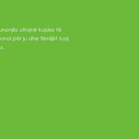
nonjës ofrojnë kujdes të
onal për ju dhe fëmijët tuaj
s.