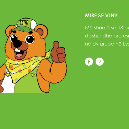
MIRË SE VINI!
Më shumë se 18 pu
dashur dhe profesi
në dy grupe në Lys