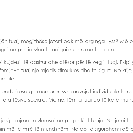
mijën tuaj, megjithëse jetoni pak më larg nga Lyss? Më 
egojmë pse ia vlen të ndiqni rrugën më të gjatë.
jdesit të dashur dhe cilësor për të vegjlit tuaj. Ekipi 
fëmijëve tuaj një mjedis stimulues dhe të sigurt. Ne krij
timale.
përfshirëse që merr parasysh nevojat individuale të çd
n e aftësive sociale. Me ne, fëmija juaj do të ketë mund
ju sigurojmë se vlerësojmë përpjekjet tuaja. Ne jemi të 
desin më të mirë të mundshëm. Ne do të sigurohemi që be