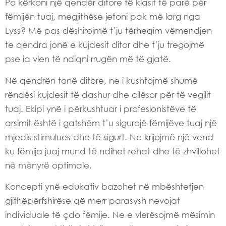
Po kërkoni një qendër ditore të klasit të parë për
fëmijën tuaj, megjithëse jetoni pak më larg nga
Lyss? Më pas dëshirojmë t’ju tërheqim vëmendjen
te qendra jonë e kujdesit ditor dhe t’ju tregojmë
pse ia vlen të ndiqni rrugën më të gjatë.
Në qendrën tonë ditore, ne i kushtojmë shumë
rëndësi kujdesit të dashur dhe cilësor për të vegjlit
tuaj. Ekipi ynë i përkushtuar i profesionistëve të
arsimit është i gatshëm t’u sigurojë fëmijëve tuaj një
mjedis stimulues dhe të sigurt. Ne krijojmë një vend
ku fëmija juaj mund të ndihet rehat dhe të zhvillohet
në mënyrë optimale.
Koncepti ynë edukativ bazohet në mbështetjen
gjithëpërfshirëse që merr parasysh nevojat
individuale të çdo fëmije. Ne e vlerësojmë mësimin