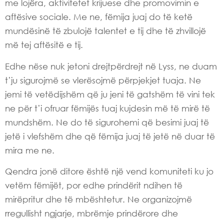
me lojëra, aktivitetet krijuese dhe promovimin e
aftësive sociale. Me ne, fëmija juaj do të ketë
mundësinë të zbulojë talentet e tij dhe të zhvillojë
më tej aftësitë e tij.
Edhe nëse nuk jetoni drejtpërdrejt në Lyss, ne duam
t’ju sigurojmë se vlerësojmë përpjekjet tuaja. Ne
jemi të vetëdijshëm që ju jeni të gatshëm të vini tek
ne për t’i ofruar fëmijës tuaj kujdesin më të mirë të
mundshëm. Ne do të sigurohemi që besimi juaj të
jetë i vlefshëm dhe që fëmija juaj të jetë në duar të
mira me ne.
Qendra jonë ditore është një vend komuniteti ku jo
vetëm fëmijët, por edhe prindërit ndihen të
mirëpritur dhe të mbështetur. Ne organizojmë
rregullisht ngjarje, mbrëmje prindërore dhe