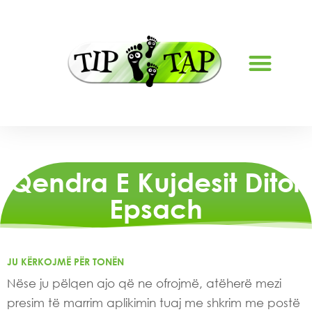
RRETH NESH
Qendra E Kujdesit Ditor
Epsach
JU KËRKOJMË PËR TONËN
Nëse ju pëlqen ajo që ne ofrojmë, atëherë mezi
presim të marrim aplikimin tuaj me shkrim me postë