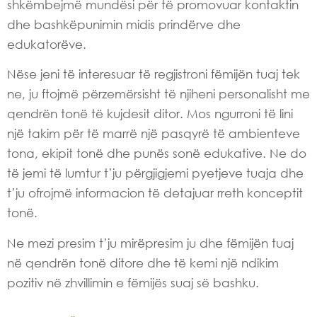
shkëmbejmë mundësi për të promovuar kontaktin
dhe bashkëpunimin midis prindërve dhe
edukatorëve.
Nëse jeni të interesuar të regjistroni fëmijën tuaj tek
ne, ju ftojmë përzemërsisht të njiheni personalisht me
qendrën tonë të kujdesit ditor. Mos ngurroni të lini
një takim për të marrë një pasqyrë të ambienteve
tona, ekipit tonë dhe punës sonë edukative. Ne do
të jemi të lumtur t’ju përgjigjemi pyetjeve tuaja dhe
t’ju ofrojmë informacion të detajuar rreth konceptit
tonë.
Ne mezi presim t’ju mirëpresim ju dhe fëmijën tuaj
në qendrën tonë ditore dhe të kemi një ndikim
pozitiv në zhvillimin e fëmijës suaj së bashku.