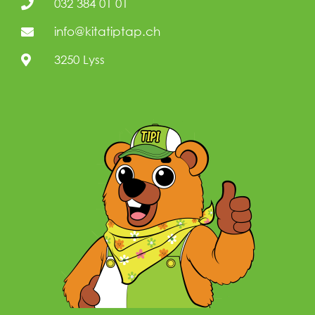
032 384 01 01
info@kitatiptap.ch
3250 Lyss