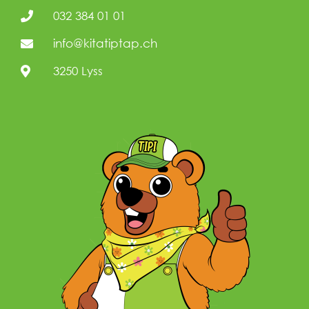
032 384 01 01
info@kitatiptap.ch
3250 Lyss