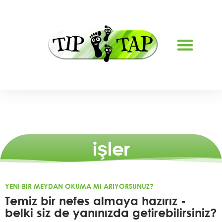
TATIL BAKIMI LYS
işler
YENI BIR MEYDAN OKUMA MI ARIYORSUNUZ?
Temiz bir nefes almaya hazırız -
belki siz de yanınızda getirebilirsiniz?