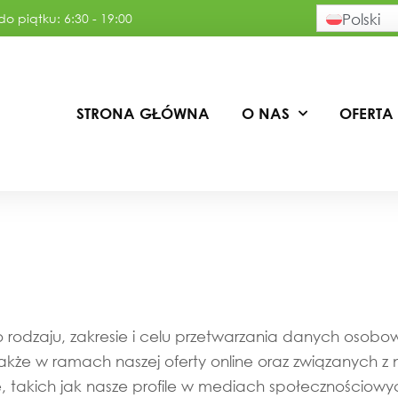
o piątku: 6:30 - 19:00
Polski
STRONA GŁÓWNA
O NAS
OFERTA
anych
o rodzaju, zakresie i celu przetwarzania danych osob
że w ramach naszej oferty online oraz związanych z n
ine, takich jak nasze profile w mediach społecznościow