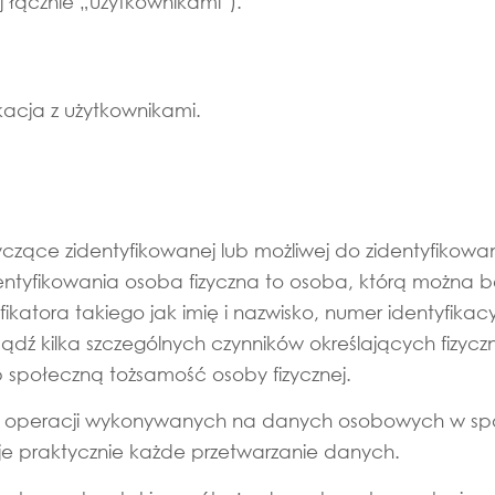
j łącznie „użytkownikami”).
acja z użytkownikami.
zące zidentyfikowanej lub możliwej do zidentyfikowani
dentyfikowania osoba fizyczna to osoba, którą można b
katora takiego jak imię i nazwisko, numer identyfikacyj
bądź kilka szczególnych czynników określających fizyczną
 społeczną tożsamość osoby fizycznej.
aw operacji wykonywanych na danych osobowych w s
uje praktycznie każde przetwarzanie danych.