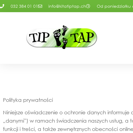
032 384 01 01
info@kitatiptap.ch
Od poniedziałku d
Ochrona D
Polityka prywatności
Niniejsze oświadczenie o ochronie danych informuje 
„danymi”) w ramach świadczenia naszych usług, a tak
funkcji i treści, a także zewnętrznych obecności onl