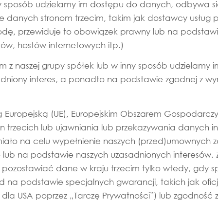
ny sposób udzielamy im dostępu do danych, odbywa si
e danych stronom trzecim, takim jak dostawcy usług p
godę, przewiduje to obowiązek prawny lub na podstaw
tów, hostów internetowych itp.)
m z naszej grupy spółek lub w inny sposób udzielamy 
sadniony interes, a ponadto na podstawie zgodnej z 
Unią Europejską (UE), Europejskim Obszarem Gospodarc
tron trzecich lub ujawniania lub przekazywania danych
o miało na celu wypełnienie naszych (przed)umownych
lub na podstawie naszych uzasadnionych interesów. Z
pozostawiać dane w kraju trzecim tylko wtedy, gdy 
 na podstawie specjalnych gwarancji, takich jak oficj
a USA poprzez „Tarczę Prywatności”) lub zgodność z 