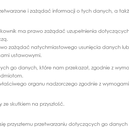
warzane i zażądać informacji o tych danych, a także 
ytkownik ma prawo zażądać uzupełnienia dotyczącyc
czą.
awo zażądać natychmiastowego usunięcia danych lub,
isami ustawowymi.
ych go danych, które nam przekazał, zgodnie z wym
odmiotom.
o właściwego organu nadzorczego zgodnie z wymogam
ze skutkiem na przyszłość.
się przyszłemu przetwarzaniu dotyczących go danyc