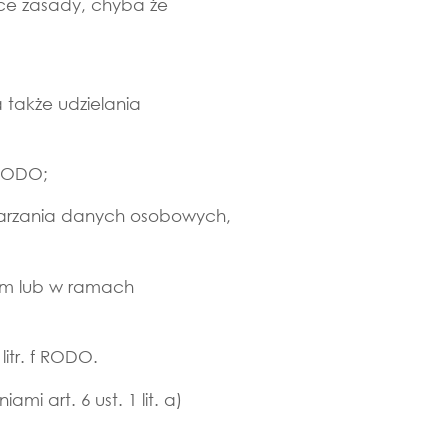
ce zasady, chyba że
 także udzielania
 RODO;
twarzania danych osobowych,
ym lub w ramach
itr. f RODO.
i art. 6 ust. 1 lit. a)