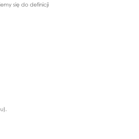
emy się do definicji
u).