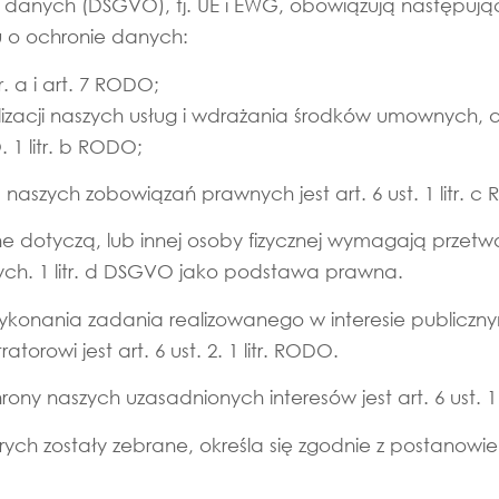
danych (DSGVO), tj. UE i EWG, obowiązują następują
 o ochronie danych:
. a i art. 7 RODO;
zacji naszych usług i wdrażania środków umownych, a
. 1 litr. b RODO;
szych zobowiązań prawnych jest art. 6 ust. 1 litr. c
ne dotyczą, lub innej osoby fizycznej wymagają prze
nych. 1 litr. d DSGVO jako podstawa prawna.
onania zadania realizowanego w interesie publiczn
rowi jest art. 6 ust. 2. 1 litr. RODO.
 naszych uzasadnionych interesów jest art. 6 ust. 1 l
ch zostały zebrane, określa się zgodnie z postanowieniam