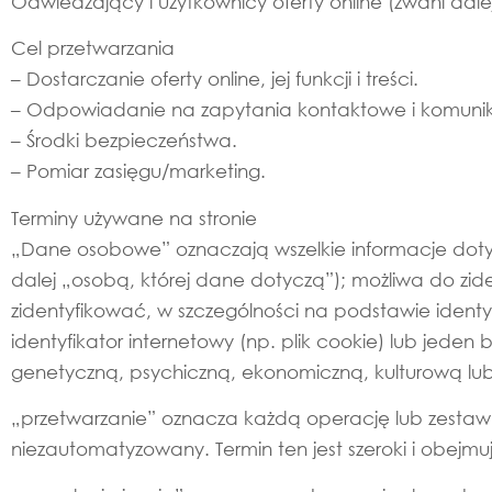
Odwiedzający i użytkownicy oferty online (zwani dale
Cel przetwarzania
– Dostarczanie oferty online, jej funkcji i treści.
– Odpowiadanie na zapytania kontaktowe i komunik
– Środki bezpieczeństwa.
– Pomiar zasięgu/marketing.
Terminy używane na stronie
„Dane osobowe” oznaczają wszelkie informacje dotyc
dalej „osobą, której dane dotyczą”); możliwa do zi
zidentyfikować, w szczególności na podstawie identyfi
identyfikator internetowy (np. plik cookie) lub jeden 
genetyczną, psychiczną, ekonomiczną, kulturową lub
„przetwarzanie” oznacza każdą operację lub zest
niezautomatyzowany. Termin ten jest szeroki i obejm