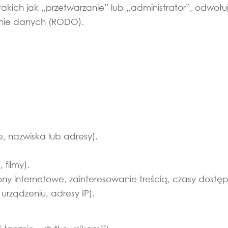
takich jak „przetwarzanie” lub „administrator”, odwołuj
onie danych (RODO).
 nazwiska lub adresy).
 filmy).
y internetowe, zainteresowanie treścią, czasy dostęp
rządzeniu, adresy IP).