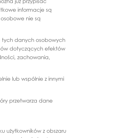
żna już przypisać
atkowe informacje są
 osobowe nie są
u tych danych osobowych
ektów dotyczących efektów
odności, zachowania,
nie lub wspólnie z innymi
tóry przetwarza dane
ku użytkowników z obszaru