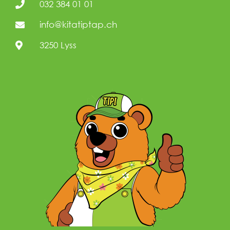
032 384 01 01
info@kitatiptap.ch
3250 Lyss