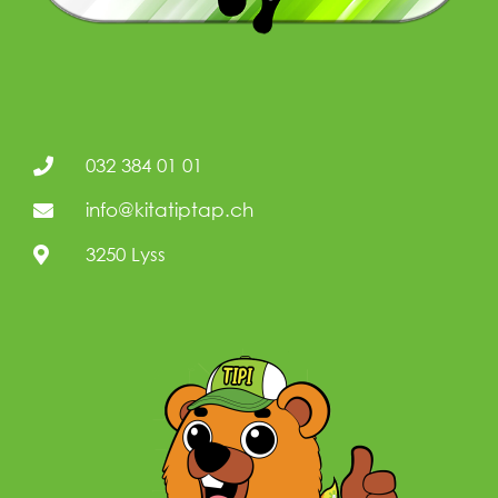
032 384 01 01
info@kitatiptap.ch
3250 Lyss