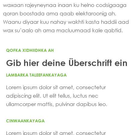
waxaan rajeyneynaa inaan ku helno codsigaaga
qoran boostada ama qaab elektaroonig ah.
Waanu diyaar kuu nahay wakhti kasta haddii aad
wax su’aalo ah ama macluumaad kale qabtid.
QOFKA XIDHIIDHKA AH
Gib hier deine Überschrift ein
LAMBARKA TALEEFANKAYAGA
Lorem ipsum dolor sit amet, consectetur
adipiscing elit. Ut elit tellus, luctus nec
ullamcorper mattis, pulvinar dapibus leo.
CINWAANKAYAGA
Lorem ipsum dolor sit amet, consectetur