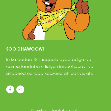
SOO DHAWOOW!
In ka badan 18 shaqaale ayaa adiga iyo
carruurtaadaba u fidiya daryeel jacayl iyo
xirfadeed oo laba kooxood ah oo Lyss ah.
Sawirka
|
ilaalinta xogta