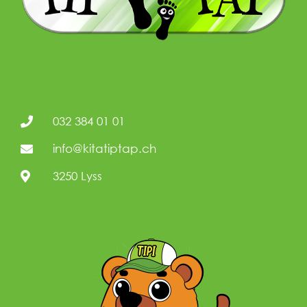
032 384 01 01
info@kitatiptap.ch
3250 Lyss