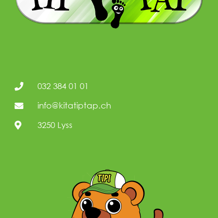
032 384 01 01
info@kitatiptap.ch
3250 Lyss