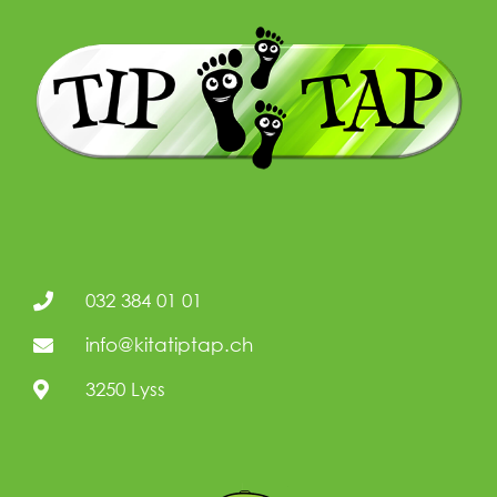
032 384 01 01
info@kitatiptap.ch
3250 Lyss