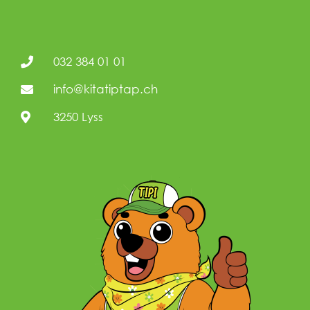
032 384 01 01
info@kitatiptap.ch
3250 Lyss