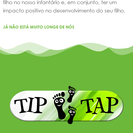
filho no nosso infantário e, em conjunto, ter um
impacto positivo no desenvolvimento do seu filho.
JÁ NÃO ESTÁ MUITO LONGE DE NÓS