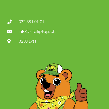
032 384 01 01
info@kitatiptap.ch
3250 Lyss