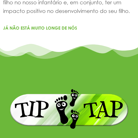
filho no nosso infantário e, em conjunto, ter um
impacto positivo no desenvolvimento do seu filho.
JÁ NÃO ESTÁ MUITO LONGE DE NÓS