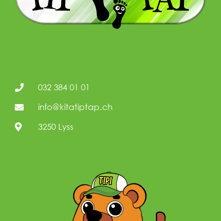
032 384 01 01
info@kitatiptap.ch
3250 Lyss