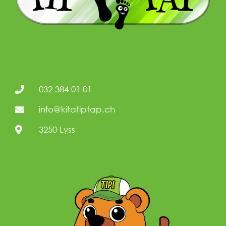
032 384 01 01
info@kitatiptap.ch
3250 Lyss