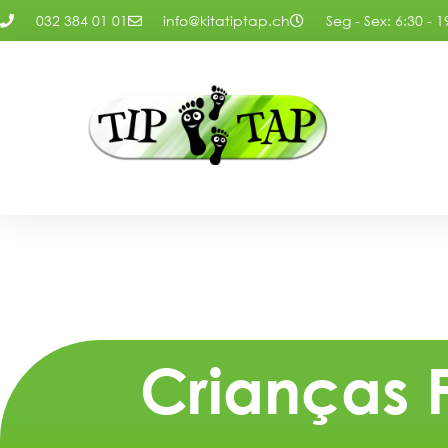
032 384 01 01
info@kitatiptap.ch
Seg - Sex: 6:30 - 1
Crianças 