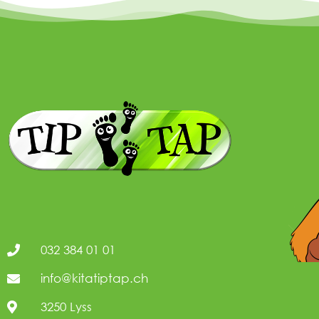
032 384 01 01
info@kitatiptap.ch
3250 Lyss