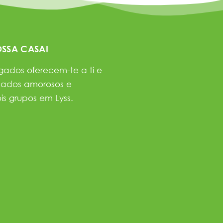
SSA CASA!
ados oferecem-te a ti e
idados amorosos e
ois grupos em Lyss.