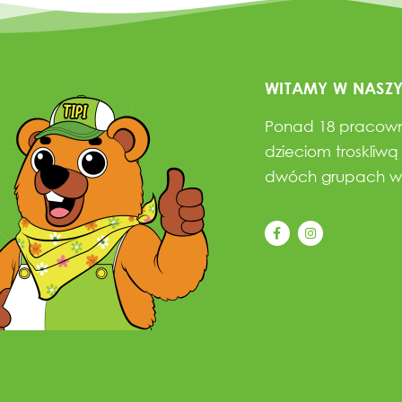
WITAMY W NASZ
Ponad 18 pracowni
dzieciom troskliwą
dwóch grupach w 