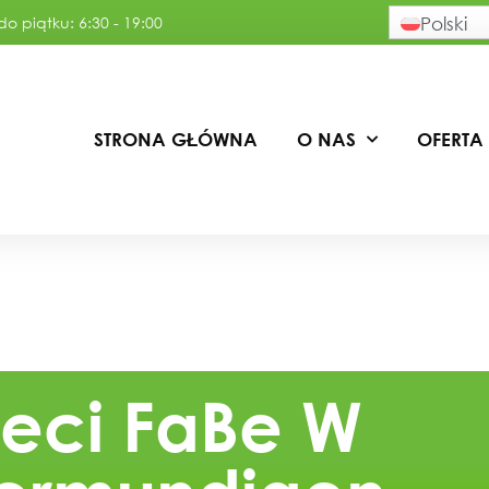
o piątku: 6:30 - 19:00
Polski
STRONA GŁÓWNA
O NAS
OFERTA
ieci FaBe W