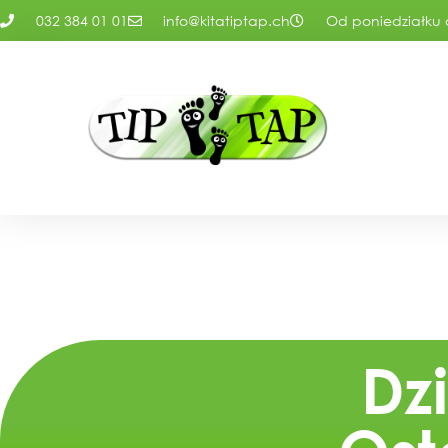
032 384 01 01
info@kitatiptap.ch
Od poniedziałku d
Dz