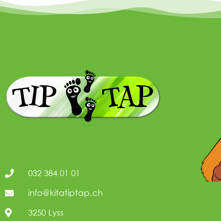
032 384 01 01
info@kitatiptap.ch
3250 Lyss