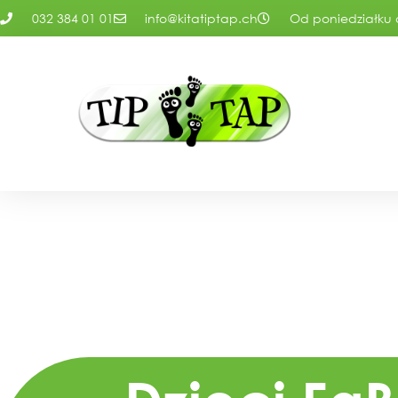
032 384 01 01
info@kitatiptap.ch
Od poniedziałku d