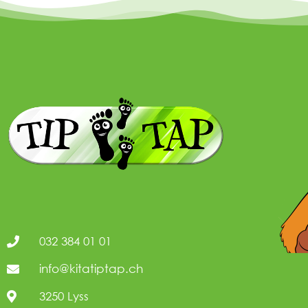
032 384 01 01
info@kitatiptap.ch
3250 Lyss