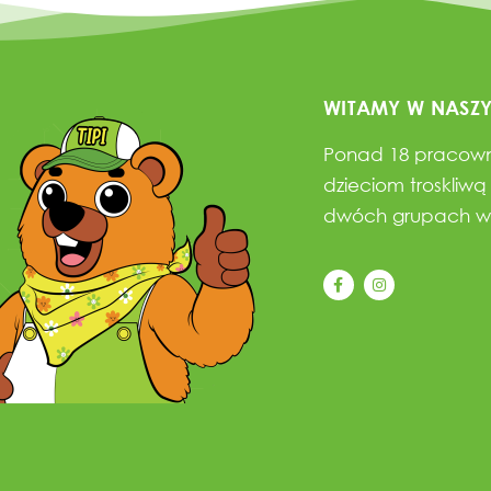
WITAMY W NASZ
Ponad 18 pracowni
dzieciom troskliwą
dwóch grupach w 