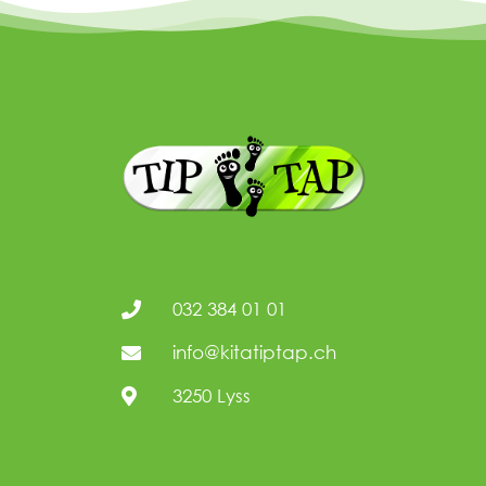
032 384 01 01
info@kitatiptap.ch
3250 Lyss