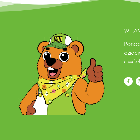
WITA
Ponad
dzieci
dwóch