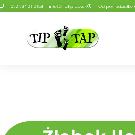
032 384 01 01
info@kitatiptap.ch
Od poniedziałku d