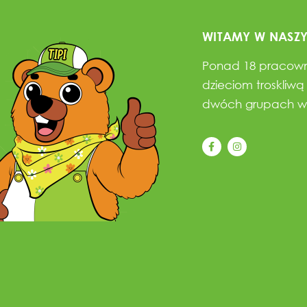
WITAMY W NASZ
Ponad 18 pracowni
dzieciom troskliwą
dwóch grupach w 