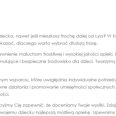
ecka, nawet jeśli mieszkasz trochę dalej od Lyss? W t
okazać, dlaczego warto wybrać dłuższą trasę.
nienie maluchom troskliwej i wysokiej jakości opieki
ulujące i bezpieczne środowisko dla dzieci. Tworzymy
znym wsparciu, które uwzględnia indywidualne potrzeb
ne działania i promowanie umiejętności społecznych.
ości.
libyśmy Cię zapewnić, że doceniamy Twoje wysiłki. Zda
jemu dziecku najlepszą możliwą opiekę. Upewnimy się