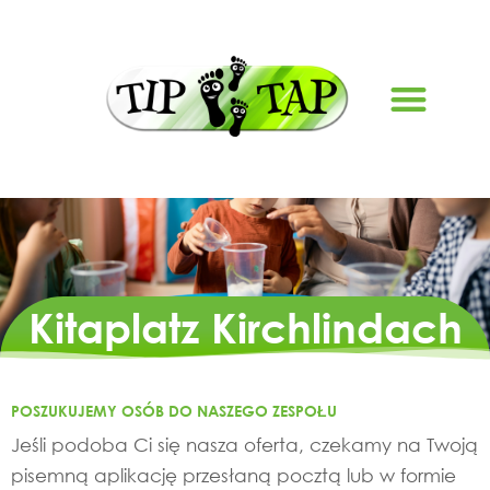
STRONA GŁÓWNA
Kitaplatz Kirchlindach
POSZUKUJEMY OSÓB DO NASZEGO ZESPOŁU
Jeśli podoba Ci się nasza oferta, czekamy na Twoją
pisemną aplikację przesłaną pocztą lub w formie