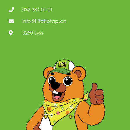
032 384 01 01
info@kitatiptap.ch
3250 Lyss