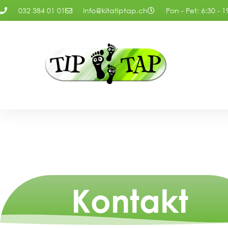
032 384 01 01
info@kitatiptap.ch
Pon - Pet: 6:30 - 1
Kontakt