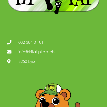
032 384 01 01
info@kitatiptap.ch
3250 Lyss