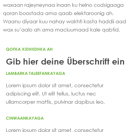
waxaan rajeyneynaa inaan ku helno codsigaaga
qoran boostada ama qaab elektaroonig ah.
Waanu diyaar kuu nahay wakhti kasta haddii aad
wax su’aalo ah ama macluumaad kale qabtid.
QOFKA XIDHIIDHKA AH
Gib hier deine Überschrift ein
LAMBARKA TALEEFANKAYAGA
Lorem ipsum dolor sit amet, consectetur
adipiscing elit. Ut elit tellus, luctus nec
ullamcorper mattis, pulvinar dapibus leo.
CINWAANKAYAGA
Lorem ipsum dolor sit amet, consectetur