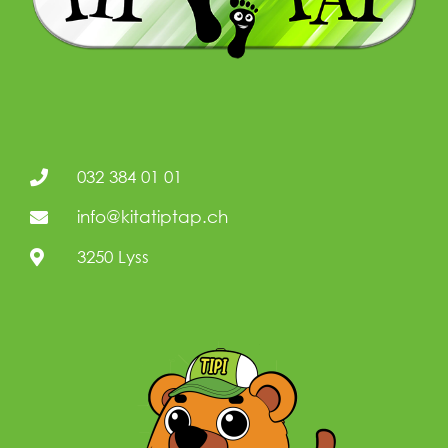
032 384 01 01
info@kitatiptap.ch
3250 Lyss