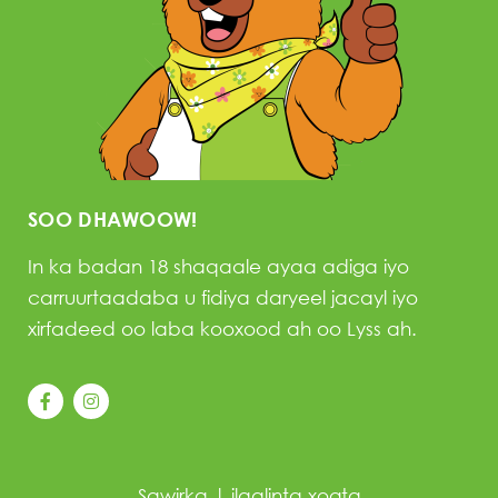
SOO DHAWOOW!
In ka badan 18 shaqaale ayaa adiga iyo
carruurtaadaba u fidiya daryeel jacayl iyo
xirfadeed oo laba kooxood ah oo Lyss ah.
Sawirka
|
ilaalinta xogta