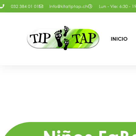
032 384 01 01
info@kitatiptap.ch
Lun - Vie: 6:30 - 1
INICIO