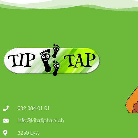
032 384 01 01
info@kitatiptap.ch
3250 Lyss