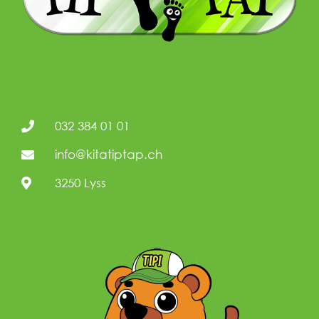
032 384 01 01
info@kitatiptap.ch
3250 Lyss