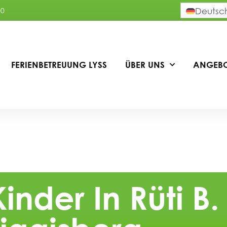
00
Deutsc
FERIENBETREUUNG LYSS
ÜBER UNS
ANGEB
inder In Rüti B.