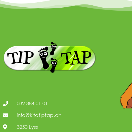
032 384 01 01
info@kitatiptap.ch
3250 Lyss