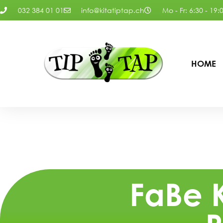
032 384 01 01
info@kitatiptap.ch
Mo - Fr: 6:30 - 19:
HOME
FaBe K