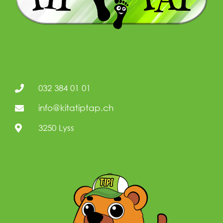
032 384 01 01
info@kitatiptap.ch
3250 Lyss