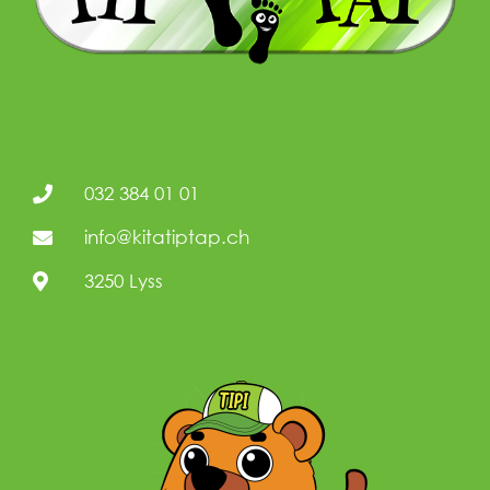
032 384 01 01
info@kitatiptap.ch
3250 Lyss