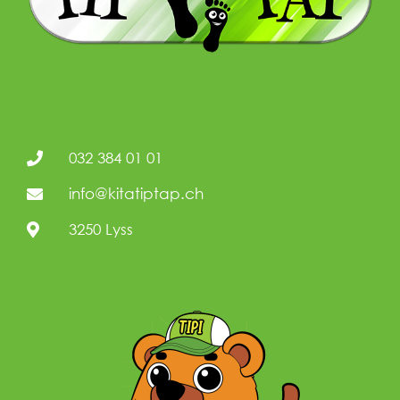
032 384 01 01
info@kitatiptap.ch
3250 Lyss