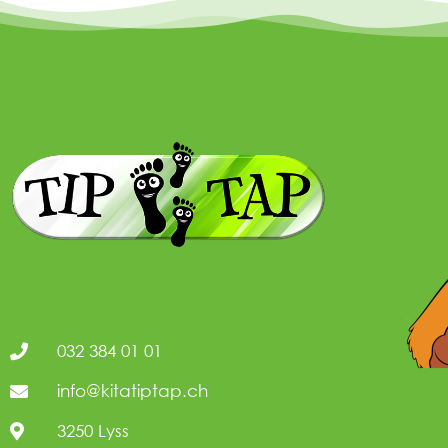
032 384 01 01
info@kitatiptap.ch
3250 Lyss