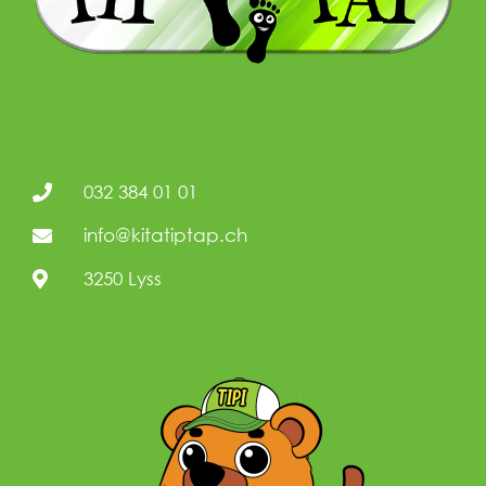
032 384 01 01
info@kitatiptap.ch
3250 Lyss