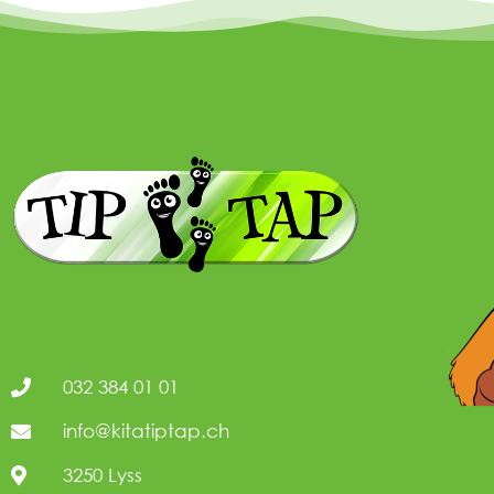
032 384 01 01
info@kitatiptap.ch
3250 Lyss