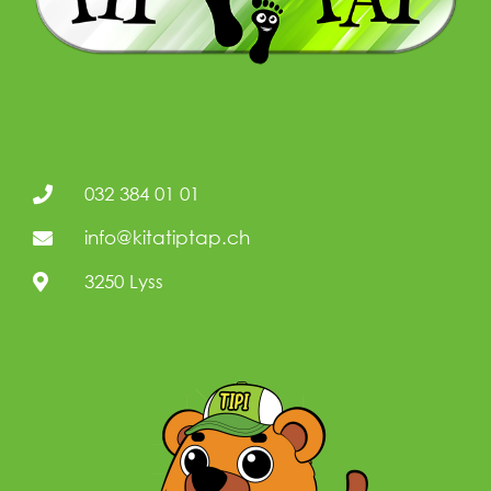
032 384 01 01
info@kitatiptap.ch
3250 Lyss