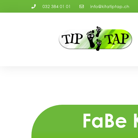
032 384 01 01
info@kitatiptap.ch
FaBe 