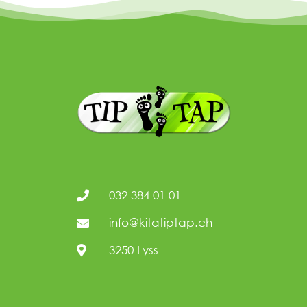
032 384 01 01
info@kitatiptap.ch
3250 Lyss