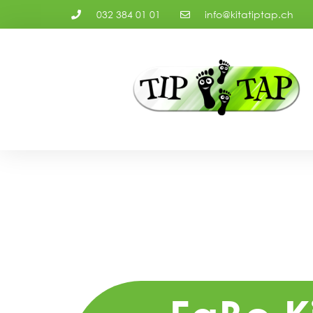
032 384 01 01
info@kitatiptap.ch