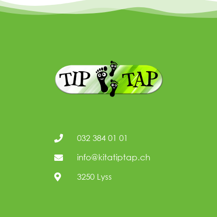
032 384 01 01
info@kitatiptap.ch
3250 Lyss