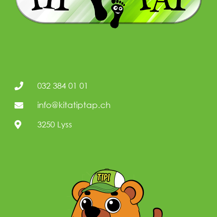
032 384 01 01
info@kitatiptap.ch
3250 Lyss