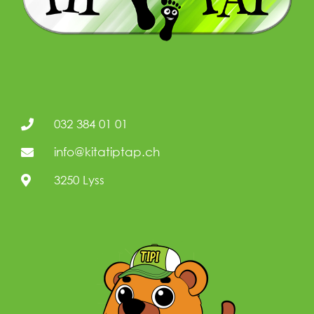
032 384 01 01
info@kitatiptap.ch
3250 Lyss