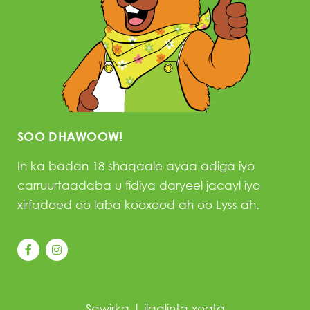
SOO DHAWOOW!
In ka badan 18 shaqaale ayaa adiga iyo
carruurtaadaba u fidiya daryeel jacayl iyo
xirfadeed oo laba kooxood ah oo Lyss ah.
Sawirka
|
ilaalinta xogta