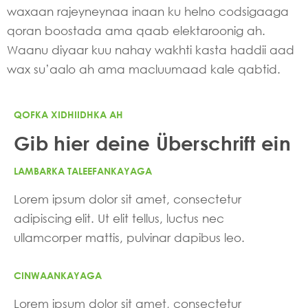
waxaan rajeyneynaa inaan ku helno codsigaaga
qoran boostada ama qaab elektaroonig ah.
Waanu diyaar kuu nahay wakhti kasta haddii aad
wax su’aalo ah ama macluumaad kale qabtid.
QOFKA XIDHIIDHKA AH
Gib hier deine Überschrift ein
LAMBARKA TALEEFANKAYAGA
Lorem ipsum dolor sit amet, consectetur
adipiscing elit. Ut elit tellus, luctus nec
ullamcorper mattis, pulvinar dapibus leo.
CINWAANKAYAGA
Lorem ipsum dolor sit amet, consectetur