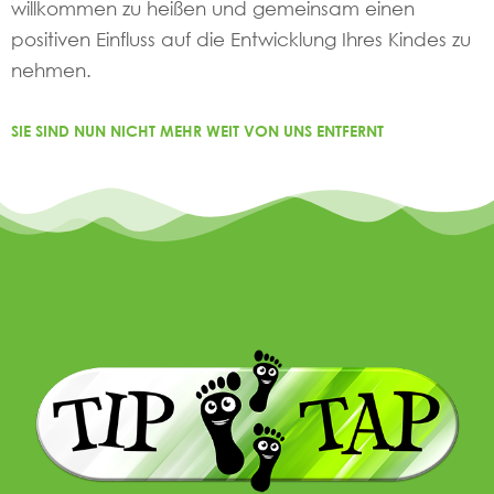
willkommen zu heißen und gemeinsam einen
positiven Einfluss auf die Entwicklung Ihres Kindes zu
nehmen.
SIE SIND NUN NICHT MEHR WEIT VON UNS ENTFERNT