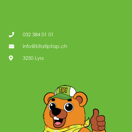
032 384 01 01
info@kitatiptap.ch
3250 Lyss