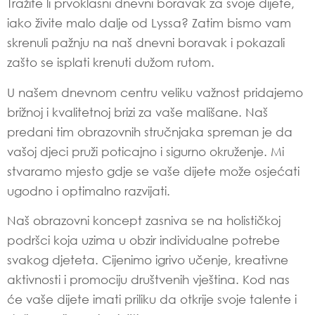
Tražite li prvoklasni dnevni boravak za svoje dijete,
iako živite malo dalje od Lyssa? Zatim bismo vam
skrenuli pažnju na naš dnevni boravak i pokazali
zašto se isplati krenuti dužom rutom.
U našem dnevnom centru veliku važnost pridajemo
brižnoj i kvalitetnoj brizi za vaše mališane. Naš
predani tim obrazovnih stručnjaka spreman je da
vašoj djeci pruži poticajno i sigurno okruženje. Mi
stvaramo mjesto gdje se vaše dijete može osjećati
ugodno i optimalno razvijati.
Naš obrazovni koncept zasniva se na holističkoj
podršci koja uzima u obzir individualne potrebe
svakog djeteta. Cijenimo igrivo učenje, kreativne
aktivnosti i promociju društvenih vještina. Kod nas
će vaše dijete imati priliku da otkrije svoje talente i