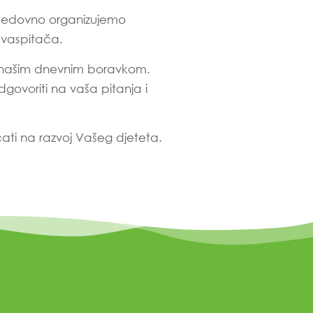
. Redovno organizujemo
i vaspitača.
s našim dnevnim boravkom.
govoriti na vaša pitanja i
cati na razvoj Vašeg djeteta.