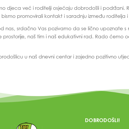
o djeca već i roditelji osjećaju dobrodošli i podržani
o bismo promovirali kontakt i saradnju između roditelja 
a kod nas, srdačno Vas pozivamo da se lično upoznate 
e prostorije, naš tim i naš edukativni rad. Rado ćemo od
rodošlicu u naš dnevni centar i zajedno pozitivno utje
DOBRODOŠLI!