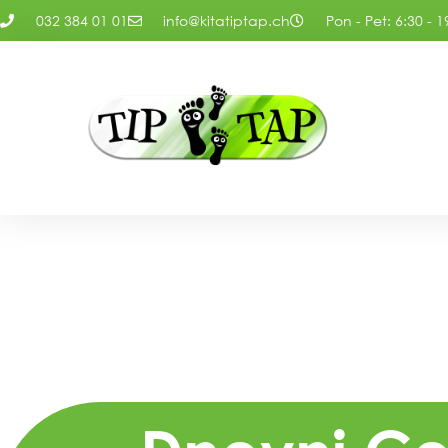
032 384 01 01
info@kitatiptap.ch
Pon - Pet: 6:30 - 1