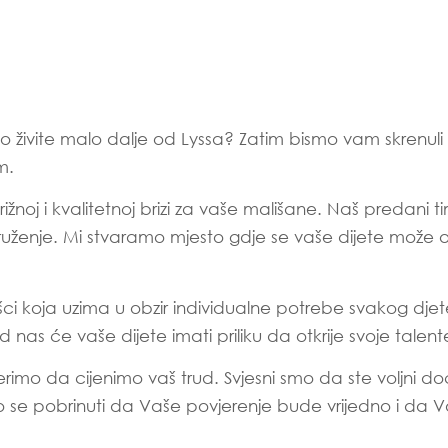
iako živite malo dalje od Lyssa? Zatim bismo vam skrenul
m.
oj i kvalitetnoj brizi za vaše mališane. Naš predani t
okruženje. Mi stvaramo mjesto gdje se vaše dijete može 
ci koja uzima u obzir individualne potrebe svakog djete
 nas će vaše dijete imati priliku da otkrije svoje talente 
jerimo da cijenimo vaš trud. Svjesni smo da ste voljni 
o se pobrinuti da Vaše povjerenje bude vrijedno i da 