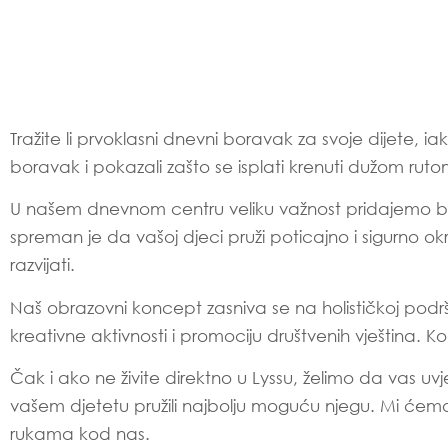
Tražite li prvoklasni dnevni boravak za svoje dijete, 
boravak i pokazali zašto se isplati krenuti dužom ruto
U našem dnevnom centru veliku važnost pridajemo brižn
spreman je da vašoj djeci pruži poticajno i sigurno 
razvijati.
Naš obrazovni koncept zasniva se na holističkoj podrš
kreativne aktivnosti i promociju društvenih vještina. Kod
Čak i ako ne živite direktno u Lyssu, želimo da vas uv
vašem djetetu pružili najbolju moguću njegu. Mi ćem
rukama kod nas.