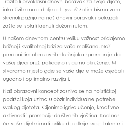
Tražite li prvoklasni dnevni boravak za svoje dijete,
iako živite malo dalje od Lyssa? Zatim bismo vam
skrenuli pažnju na naš dnevni boravak i pokazali
zašto se isplati krenuti dužom rutom.
U našem dnevnom centru veliku važnost pridajemo
brižnoj i kvalitetnoj brizi za vaše mališane. Naš
predani tim obrazovnih stručnjaka spreman je da
vašoj djeci pruži poticajno i sigurno okruženje. Mi
stvaramo mjesto gdje se vaše dijete može osjećati
ugodno i optimalno razvijati.
Naš obrazovni koncept zasniva se na holističkoj
podršci koja uzima u obzir individualne potrebe
svakog djeteta. Cijenimo igrivo učenje, kreativne
aktivnosti i promociju društvenih vještina. Kod nas
će vaše dijete imati priliku da otkrije svoje talente i