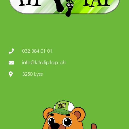
032 384 01 01
info@kitatiptap.ch
3250 Lyss