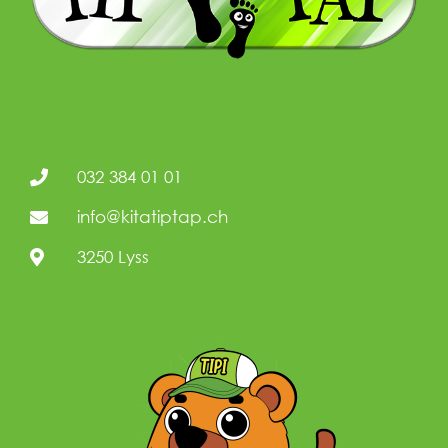
032 384 01 01
info@kitatiptap.ch
3250 Lyss